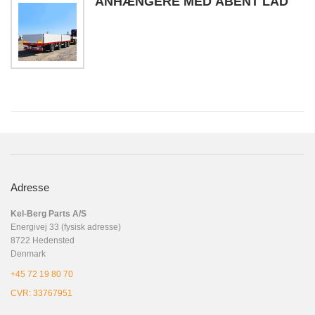
ANHÆNGERE MED ÅBENT LAD
Adresse
Kel-Berg Parts A/S
Energivej 33 (fysisk adresse)
8722 Hedensted
Denmark
+45 72 19 80 70
CVR: 33767951